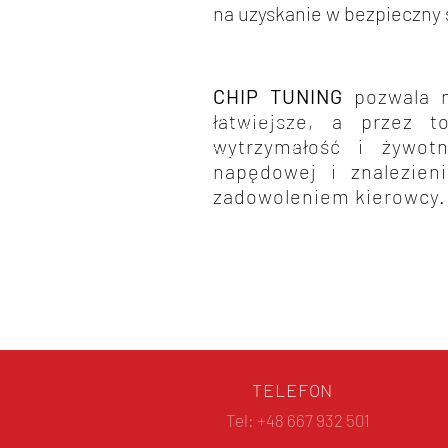
na uzyskanie w bezpieczny
CHIP TUNING
pozwala n
łatwiejsze, a przez 
wytrzymałość i żywotn
napędowej i znalezien
zadowoleniem kierowcy.
TELEFON
Tel: +48 667 932 501