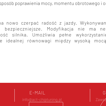
 sposób poprawienia mocy, momentu obrotowego i os
a nowo czerpać radość z jazdy. Wykonywan
to bezpieczniejsze. Modyfikacja nie ma 
ość silnika. Umożliwia pełne wykorzystani
ie idealnej równowagi między wysoką mocą
E-MAIL
G
info@act-chiptuning.pl
Zawsz