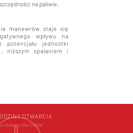
zczędności na paliwie.
ie manewrów staje się
negatywnego wpływu na
e potencjału jednostki
, niższym spalaniem i
ODZINY OTWARCIA
e otwarte dla Ciebie